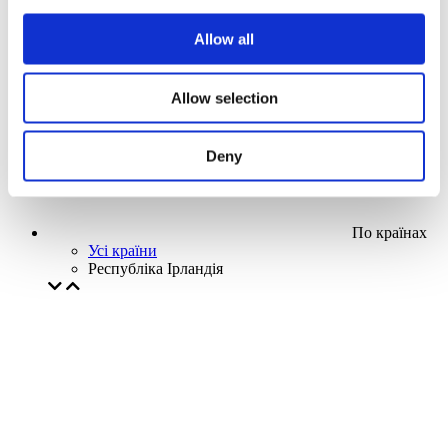
Наша спецпропозиція
Allow all
Без піджанру
Застосувати
Allow selection
Deny
По країнах
Усі країни
Республіка Ірландія