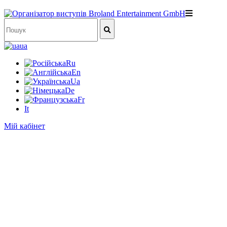
ua
Ru
En
Ua
De
Fr
It
Мій кабінет