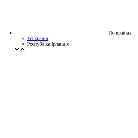
По країнах
Усі країни
Республіка Ірландія