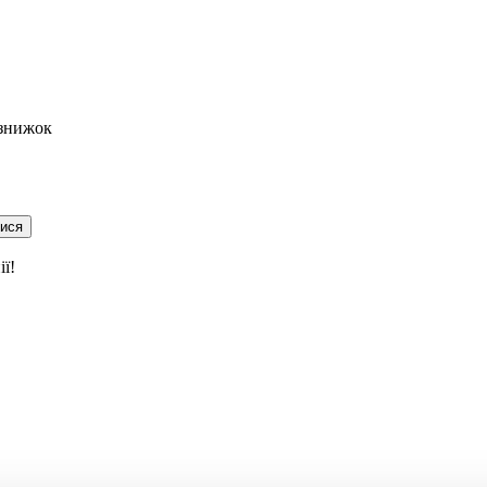
 знижок
тися
ї!