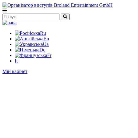
ua
Ru
En
Ua
De
Fr
It
Мій кабінет