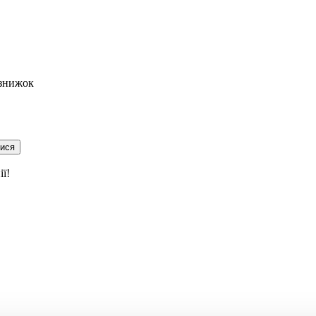
 знижок
тися
ї!