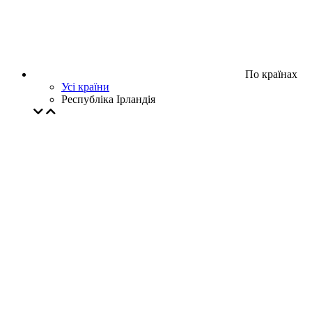
По країнах
Усі країни
Республіка Ірландія