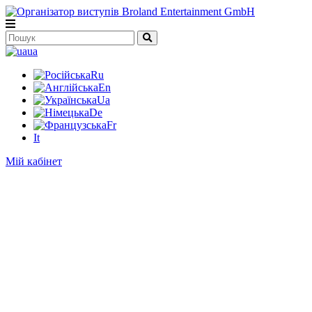
ua
Ru
En
Ua
De
Fr
It
Мій кабінет