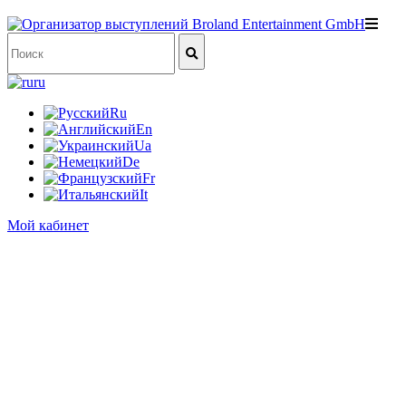
ru
Ru
En
Ua
De
Fr
It
Мой кабинет