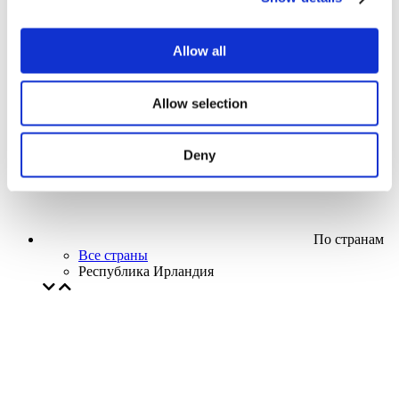
Кино
Творческий вечер
Наше спецпредложение
Allow all
Без поджанра
Применить
Allow selection
Deny
По странам
Все страны
Республика Ирландия