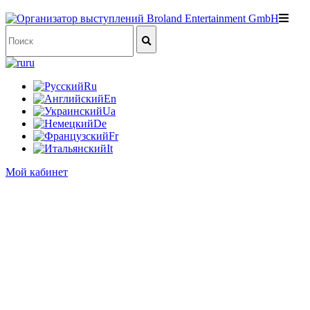
ru
Ru
En
Ua
De
Fr
It
Мой кабинет