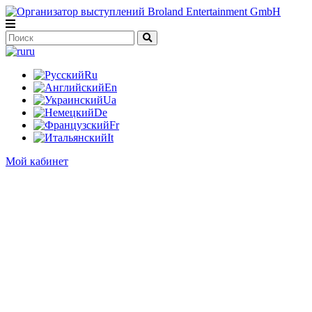
ru
Ru
En
Ua
De
Fr
It
Мой кабинет