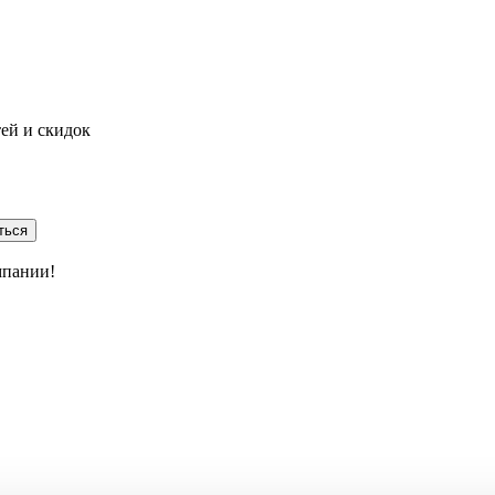
тей и скидок
ться
мпании!