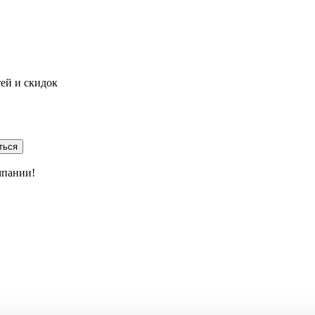
тей и скидок
ться
мпании!