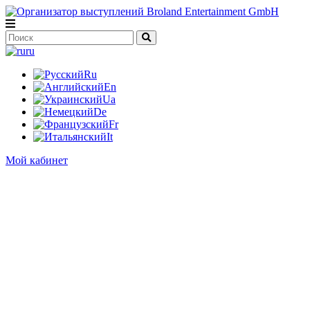
ru
Ru
En
Ua
De
Fr
It
Мой кабинет