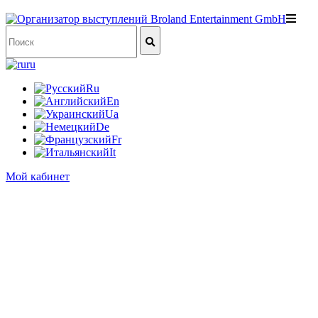
ru
Ru
En
Ua
De
Fr
It
Мой кабинет