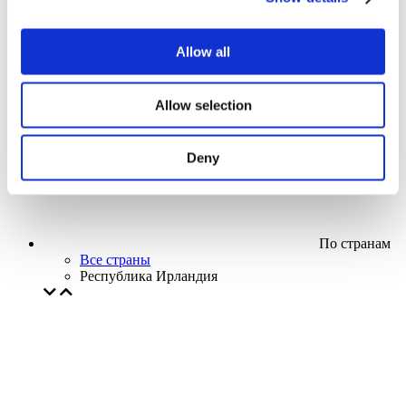
Кино
Творческий вечер
Наше спецпредложение
Allow all
Без поджанра
Применить
Allow selection
Deny
По странам
Все страны
Республика Ирландия