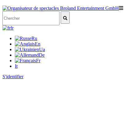
fr
Ru
En
Ua
De
Fr
It
S'identifier