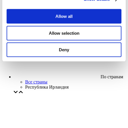
Кино
Творческий вечер
Наше спецпредложение
Allow all
Без поджанра
Применить
Allow selection
Deny
По странам
Все страны
Республика Ирландия