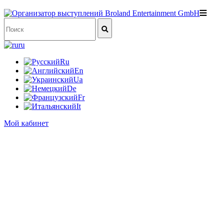
ru
Ru
En
Ua
De
Fr
It
Мой кабинет