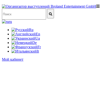
ru
Ru
En
Ua
De
Fr
It
Мой кабинет