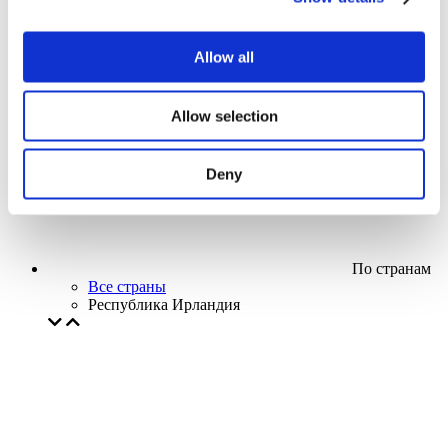
Кино
Творческий вечер
Наше спецпредложение
Allow all
Без поджанра
Применить
Allow selection
Deny
По странам
Все страны
Республика Ирландия