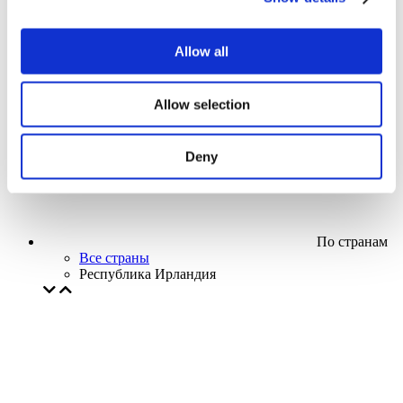
Кино
Творческий вечер
Наше спецпредложение
Allow all
Без поджанра
Применить
Allow selection
Deny
По странам
Все страны
Республика Ирландия