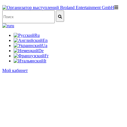
ru
Ru
En
Ua
De
Fr
It
Мой кабинет