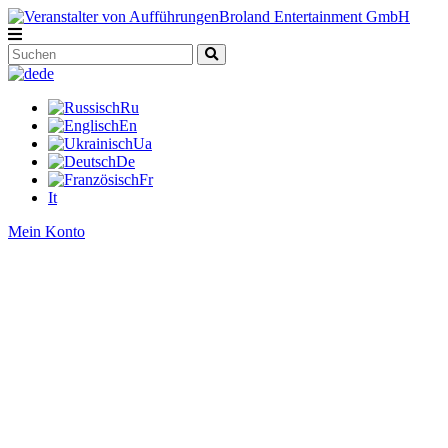
de
Ru
En
Ua
De
Fr
It
Mein Konto