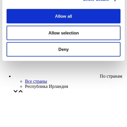
Кино
Творческий вечер
Наше спецпредложение
Allow all
Без поджанра
Применить
Allow selection
Deny
По странам
Все страны
Республика Ирландия