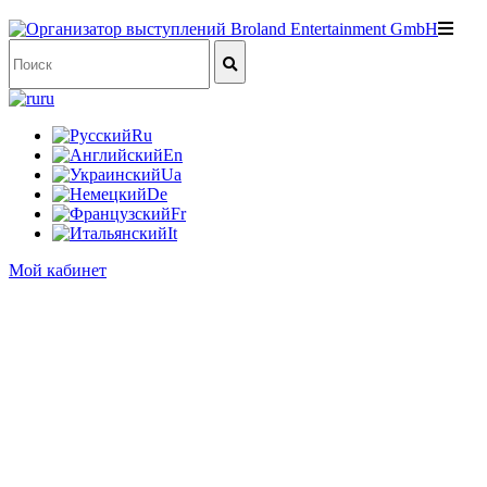
ru
Ru
En
Ua
De
Fr
It
Мой кабинет