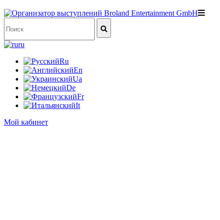
ru
Ru
En
Ua
De
Fr
It
Мой кабинет