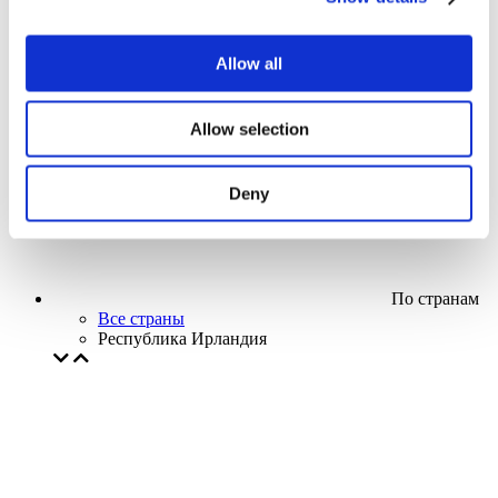
Кино
Творческий вечер
Наше спецпредложение
Allow all
Без поджанра
Применить
Allow selection
Deny
По странам
Все страны
Республика Ирландия