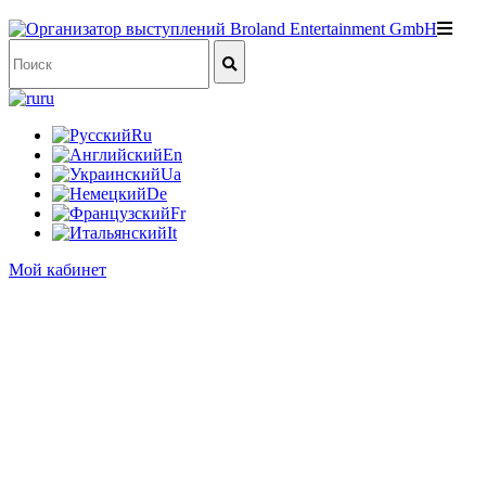
ru
Ru
En
Ua
De
Fr
It
Мой кабинет