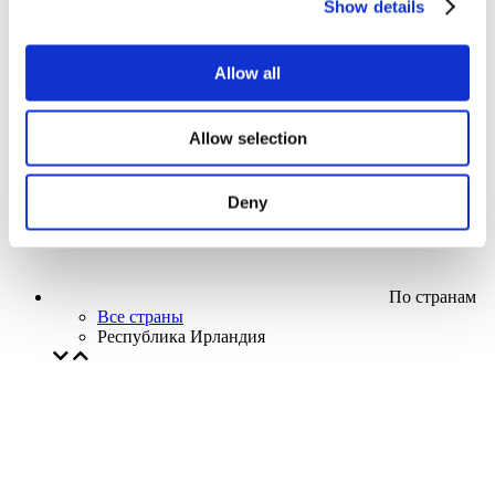
Show details
Кино
Творческий вечер
Наше спецпредложение
Allow all
Без поджанра
Применить
Allow selection
Deny
По странам
Все страны
Республика Ирландия