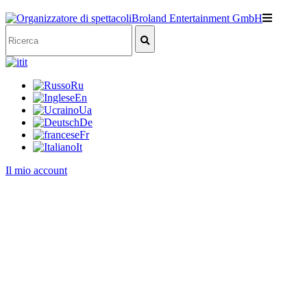
it
Ru
En
Ua
De
Fr
It
Il mio account