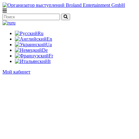
ru
Ru
En
Ua
De
Fr
It
Мой кабинет