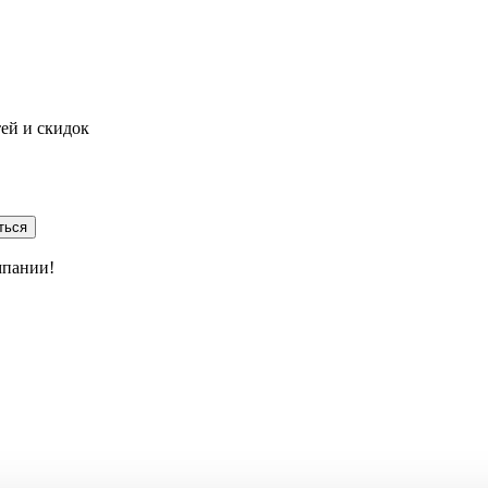
тей и скидок
ться
мпании!