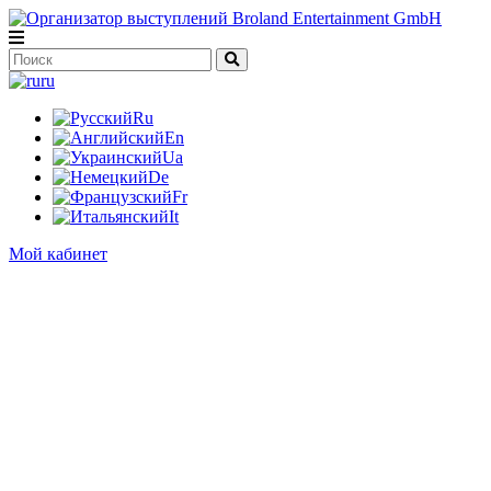
ru
Ru
En
Ua
De
Fr
It
Мой кабинет