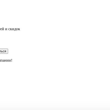
тей и скидок
ться
мпании!