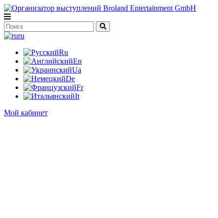
ru
Ru
En
Ua
De
Fr
It
Мой кабинет