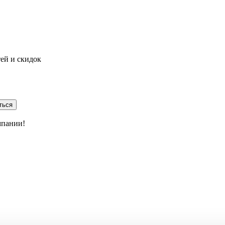
тей и скидок
ться
мпании!