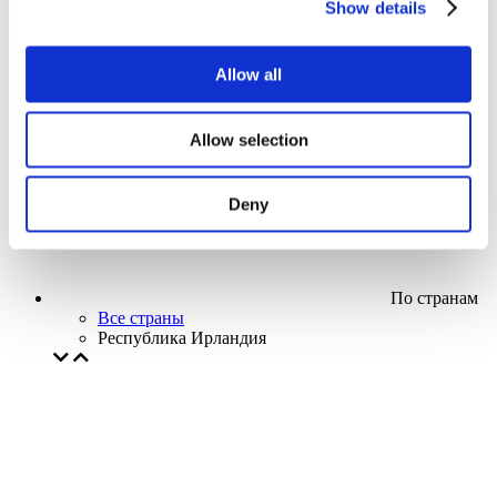
Show details
Кино
Творческий вечер
Наше спецпредложение
Allow all
Без поджанра
Применить
Allow selection
Deny
По странам
Все страны
Республика Ирландия