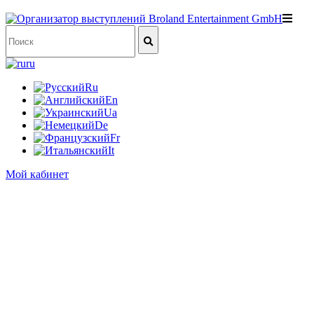
ru
Ru
En
Ua
De
Fr
It
Мой кабинет