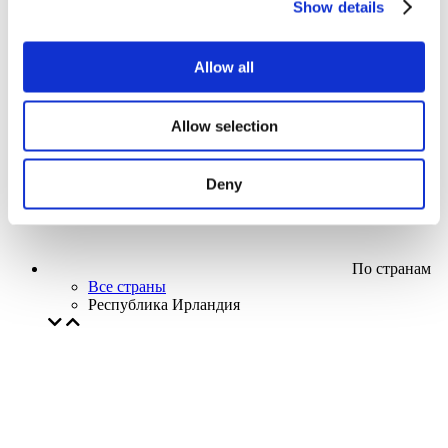
Show details
Кино
Творческий вечер
Наше спецпредложение
Allow all
Без поджанра
Применить
Allow selection
Deny
По странам
Все страны
Республика Ирландия