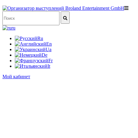
ru
Ru
En
Ua
De
Fr
It
Мой кабинет