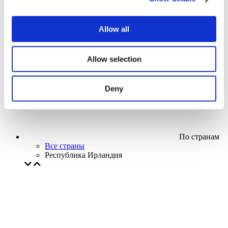
Кино
Творческий вечер
Наше спецпредложение
Allow all
Без поджанра
Применить
Allow selection
Deny
По странам
Все страны
Республика Ирландия