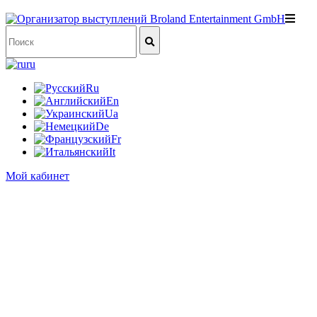
ru
Ru
En
Ua
De
Fr
It
Мой кабинет