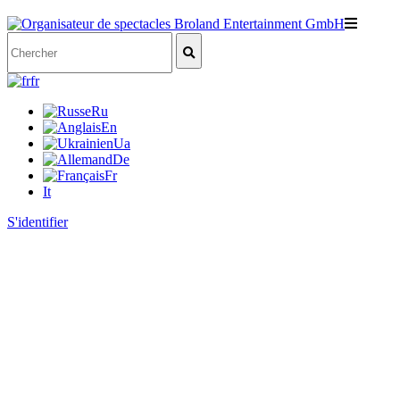
fr
Ru
En
Ua
De
Fr
It
S'identifier