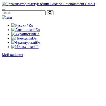
ru
Ru
En
Ua
De
Fr
It
Мой кабинет