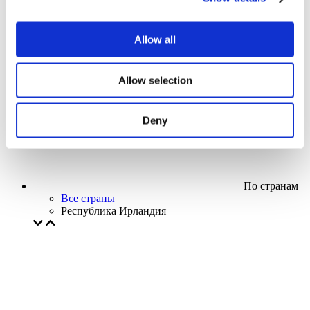
Кино
Творческий вечер
Наше спецпредложение
Allow all
Без поджанра
Применить
Allow selection
Deny
По странам
Все страны
Республика Ирландия