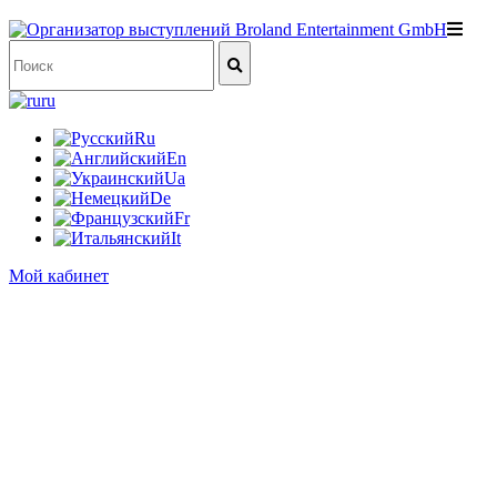
ru
Ru
En
Ua
De
Fr
It
Мой кабинет