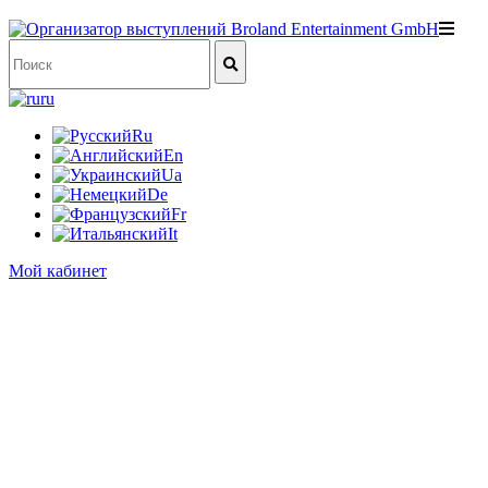
ru
Ru
En
Ua
De
Fr
It
Мой кабинет