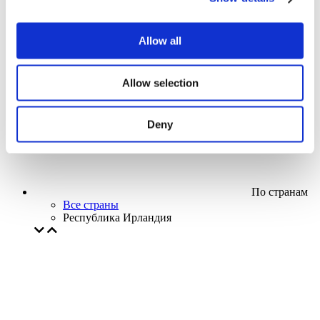
Кино
Творческий вечер
Наше спецпредложение
Allow all
Без поджанра
Применить
Allow selection
Deny
По странам
Все страны
Республика Ирландия