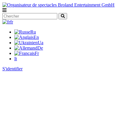
fr
Ru
En
Ua
De
Fr
It
S'identifier