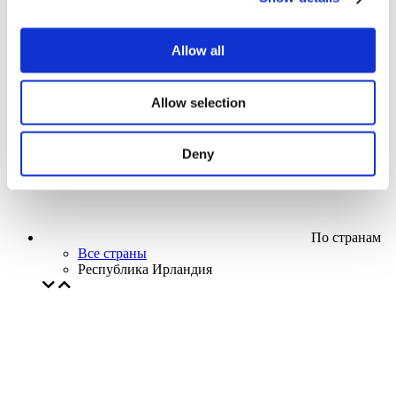
Кино
Творческий вечер
Наше спецпредложение
Allow all
Без поджанра
Применить
Allow selection
Deny
По странам
Все страны
Республика Ирландия