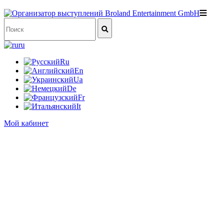
ru
Ru
En
Ua
De
Fr
It
Мой кабинет