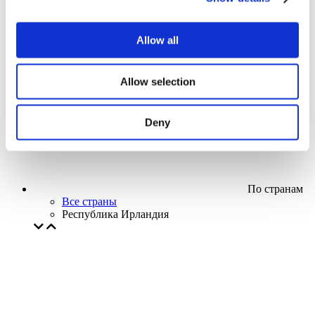
Кино
Творческий вечер
Наше спецпредложение
Allow all
Без поджанра
Применить
Allow selection
Deny
По странам
Все страны
Республика Ирландия