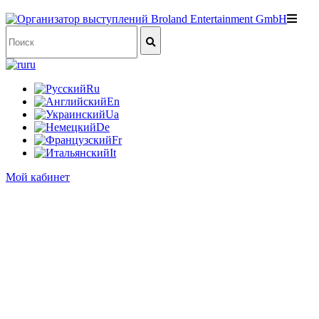
ru
Ru
En
Ua
De
Fr
It
Мой кабинет