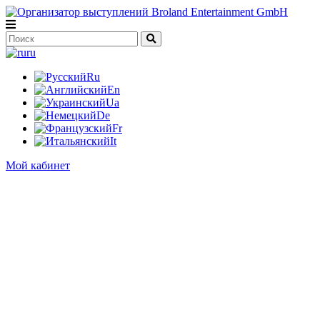
ru
Ru
En
Ua
De
Fr
It
Мой кабинет