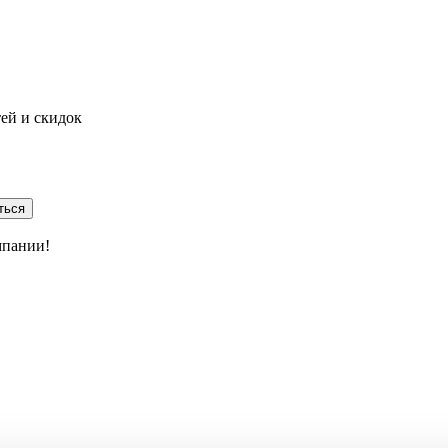
тей и скидок
ться
мпании!