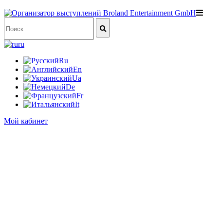
ru
Ru
En
Ua
De
Fr
It
Мой кабинет