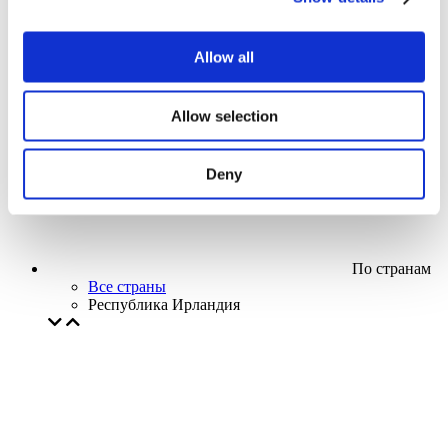
Кино
Творческий вечер
Наше спецпредложение
Allow all
Без поджанра
Применить
Allow selection
Deny
По странам
Все страны
Республика Ирландия