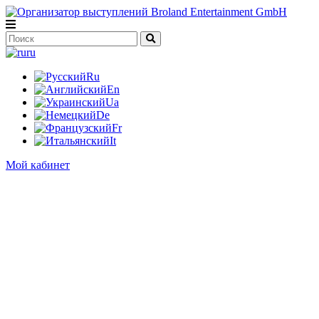
ru
Ru
En
Ua
De
Fr
It
Мой кабинет