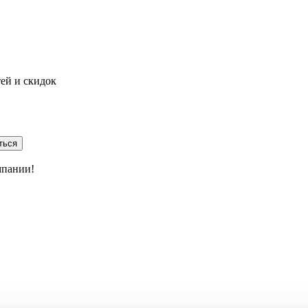
тей и скидок
ться
мпании!