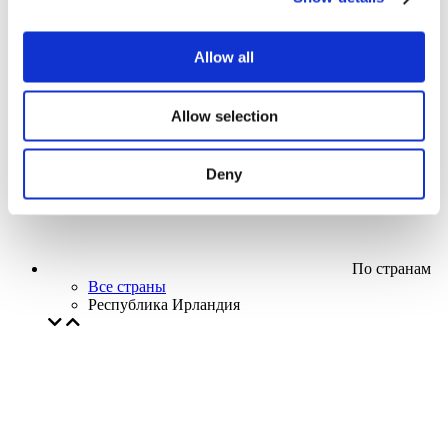
Кино
Творческий вечер
Наше спецпредложение
Allow all
Без поджанра
Применить
Allow selection
Deny
По странам
Все страны
Республика Ирландия