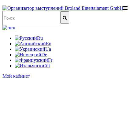
ru
Ru
En
Ua
De
Fr
It
Мой кабинет