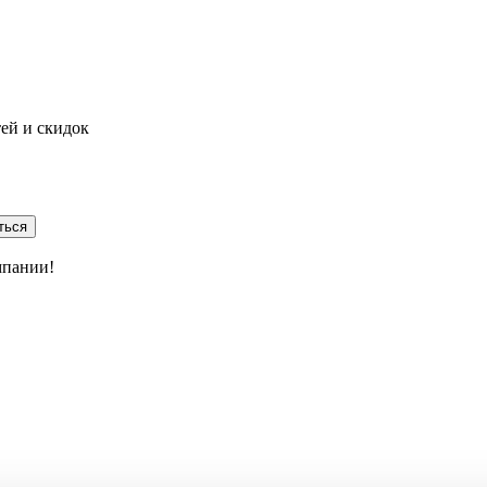
тей и скидок
ться
мпании!