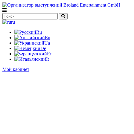
ru
Ru
En
Ua
De
Fr
It
Мой кабинет