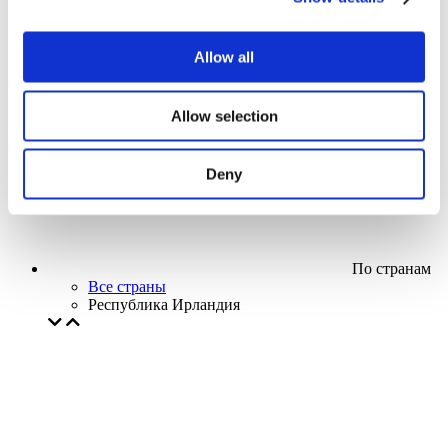
Кино
Творческий вечер
Наше спецпредложение
Allow all
Без поджанра
Применить
Allow selection
Deny
По странам
Все страны
Республика Ирландия