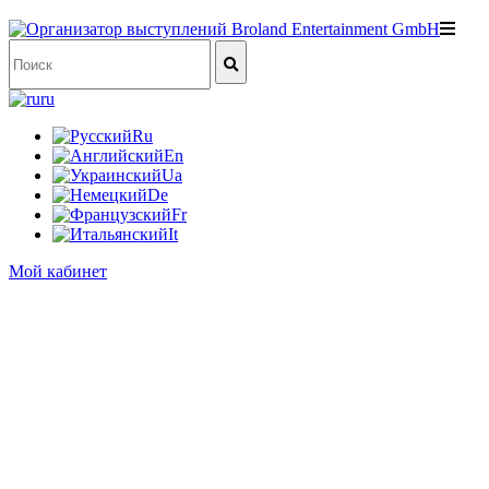
ru
Ru
En
Ua
De
Fr
It
Мой кабинет