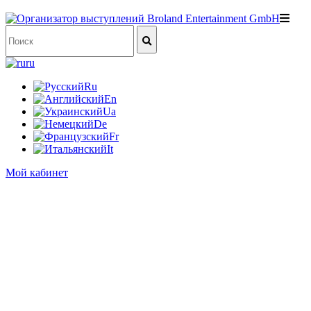
ru
Ru
En
Ua
De
Fr
It
Мой кабинет