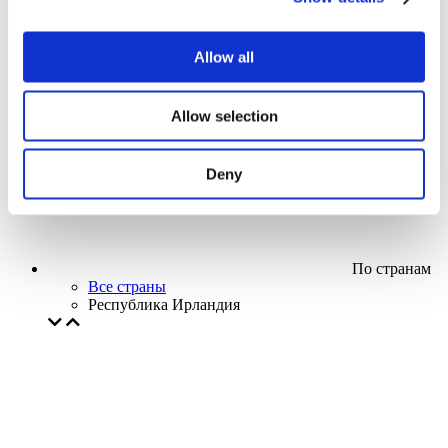
Кино
Творческий вечер
Наше спецпредложение
Allow all
Без поджанра
Применить
Allow selection
Deny
По странам
Все страны
Республика Ирландия