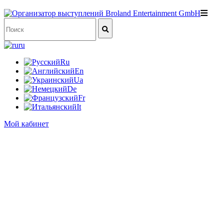
ru
Ru
En
Ua
De
Fr
It
Мой кабинет