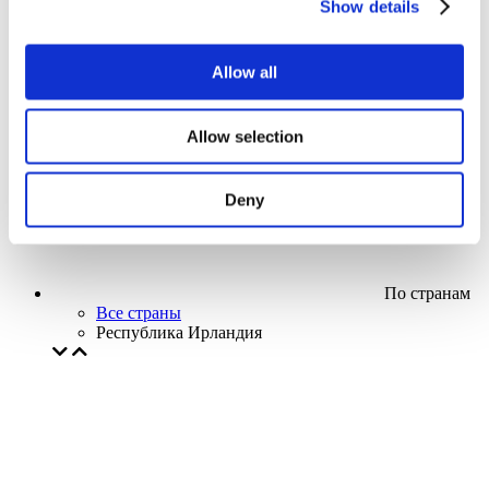
Show details
Кино
Творческий вечер
Наше спецпредложение
Allow all
Без поджанра
Применить
Allow selection
Deny
По странам
Все страны
Республика Ирландия