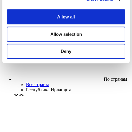
Кино
Творческий вечер
Наше спецпредложение
Allow all
Без поджанра
Применить
Allow selection
Deny
По странам
Все страны
Республика Ирландия