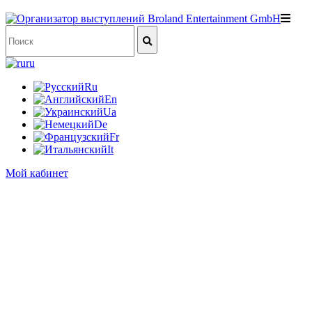
ru
Ru
En
Ua
De
Fr
It
Мой кабинет