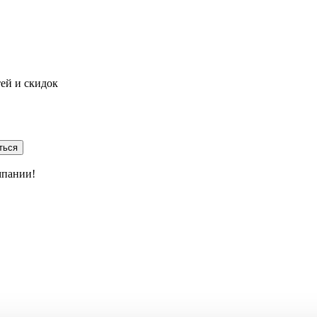
тей и скидок
ться
мпании!