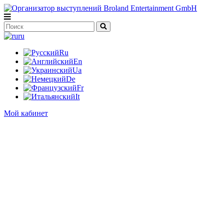
ru
Ru
En
Ua
De
Fr
It
Мой кабинет