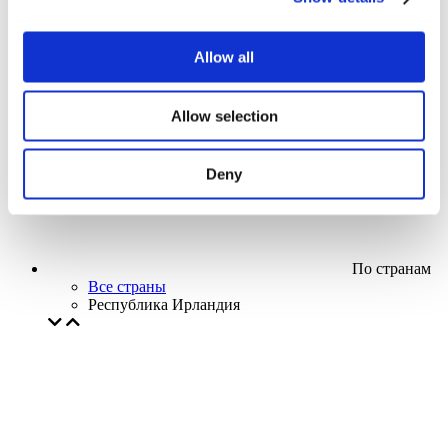
Кино
Творческий вечер
Наше спецпредложение
Allow all
Без поджанра
Применить
Allow selection
Deny
По странам
Все страны
Республика Ирландия