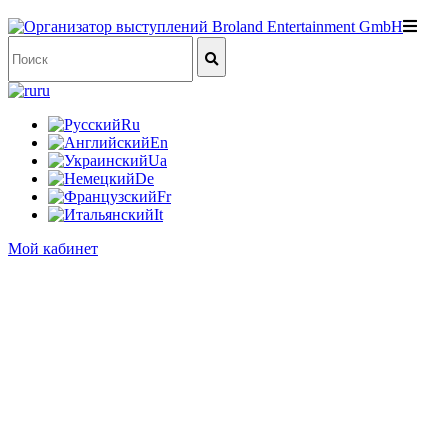
ru
Ru
En
Ua
De
Fr
It
Мой кабинет