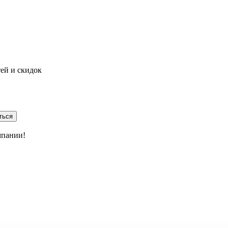
тей и скидок
ться
мпании!