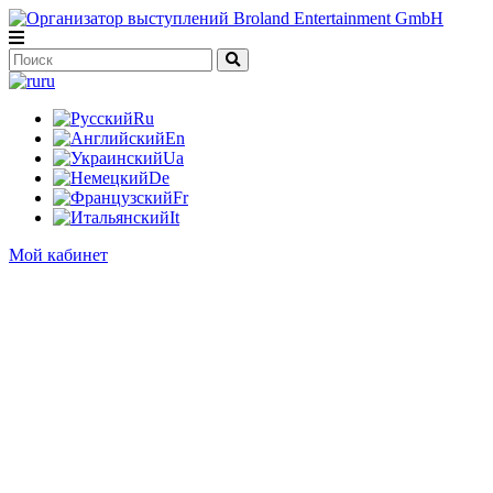
ru
Ru
En
Ua
De
Fr
It
Мой кабинет