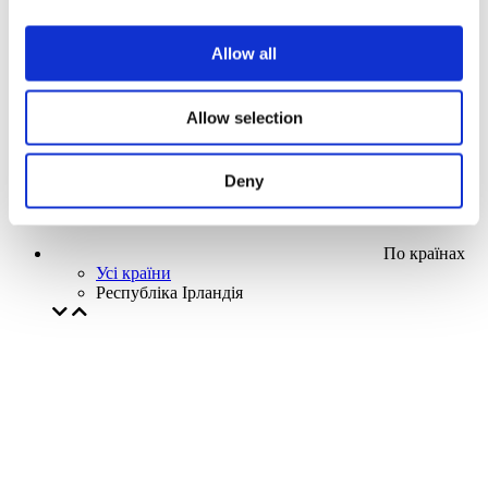
Наша спецпропозиція
Без піджанру
Allow all
Застосувати
Allow selection
Deny
По країнах
Усі країни
Республіка Ірландія