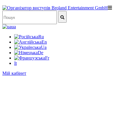
ua
Ru
En
Ua
De
Fr
It
Мій кабінет