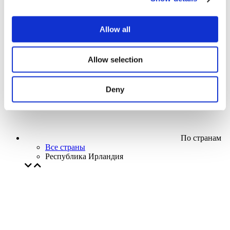
Кино
Творческий вечер
Наше спецпредложение
Allow all
Без поджанра
Применить
Allow selection
Deny
По странам
Все страны
Республика Ирландия