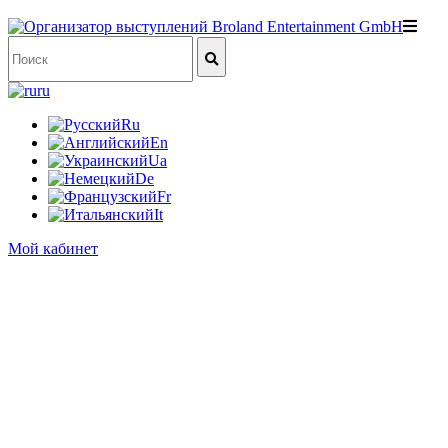
ru
Ru
En
Ua
De
Fr
It
Мой кабинет