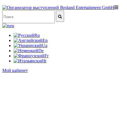
ru
Ru
En
Ua
De
Fr
It
Мой кабинет