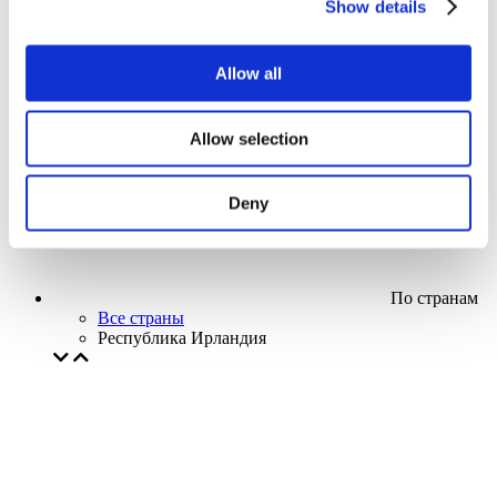
Show details
Кино
Творческий вечер
Наше спецпредложение
Allow all
Без поджанра
Применить
Allow selection
Deny
По странам
Все страны
Республика Ирландия