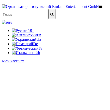
ru
Ru
En
Ua
De
Fr
It
Мой кабинет