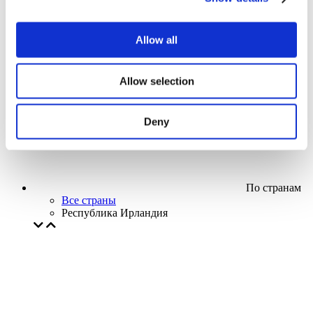
Кино
Творческий вечер
Наше спецпредложение
Allow all
Без поджанра
Применить
Allow selection
Deny
По странам
Все страны
Республика Ирландия