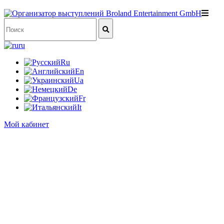
ru
Ru
En
Ua
De
Fr
It
Мой кабинет