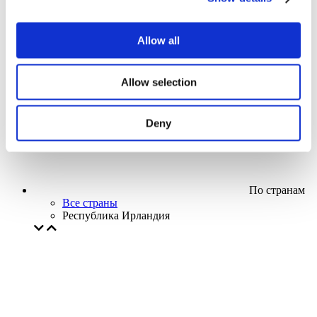
Кино
Творческий вечер
Наше спецпредложение
Allow all
Без поджанра
Применить
Allow selection
Deny
По странам
Все страны
Республика Ирландия