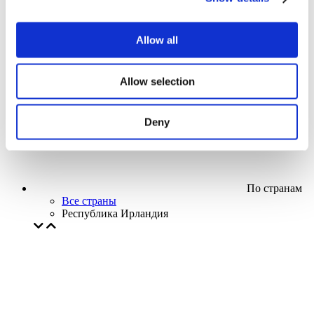
Кино
Творческий вечер
Наше спецпредложение
Allow all
Без поджанра
Применить
Allow selection
Deny
По странам
Все страны
Республика Ирландия