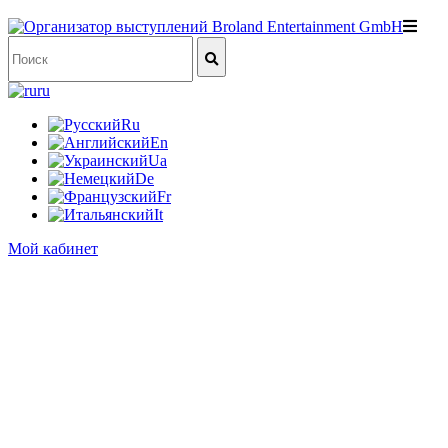
ru
Ru
En
Ua
De
Fr
It
Мой кабинет