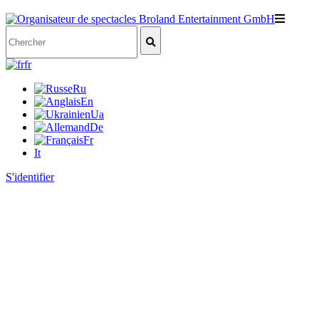
fr
Ru
En
Ua
De
Fr
It
S'identifier