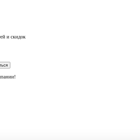
тей и скидок
ться
мпании!